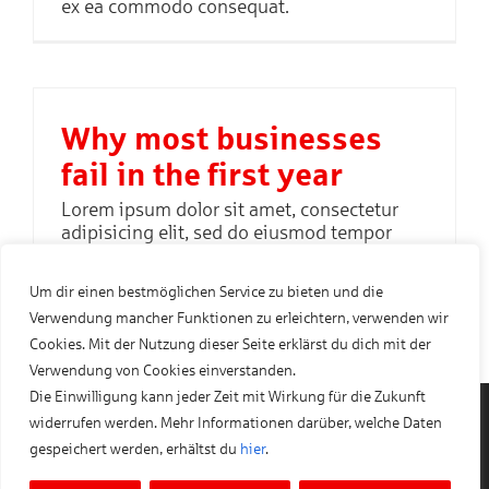
ex ea commodo consequat.
Why most businesses
fail in the first year
Lorem ipsum dolor sit amet, consectetur
adipisicing elit, sed do eiusmod tempor
incididunt ut labore et dolore magna aliqua.
Ut enim ad minim veniam, quis nostrud
Um dir einen bestmöglichen Service zu bieten und die
exercitation ullamco laboris nisi ut aliquip
Verwendung mancher Funktionen zu erleichtern, verwenden wir
ex ea commodo consequat.
Cookies. Mit der Nutzung dieser Seite erklärst du dich mit der
Verwendung von Cookies einverstanden.
Die Einwilligung kann jeder Zeit mit Wirkung für die Zukunft
widerrufen werden. Mehr Informationen darüber, welche Daten
Impressum
I
Datenschutz
I
Meldestelle
gespeichert werden, erhältst du
hier
.