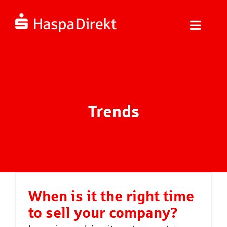
Zum
Inhalt
springen
Toggle
Naviga
Über uns
Jobs und Karriere
Trends
Unsere Engagements
Kontakt
When is it the right time
to sell your company?